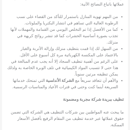
عملائها باتباع النصائح الآتية:
من المهم تهوية المنازل باستمرار للتأكد من القضاء على نسب
الرطوبة العالية التي تساهم في انتشار البكتريا والملوثات.
كما من الأفضل إذا تم التخلص اليومي من القمامة والمهملات لأنها
تجذب بصورة أساسية الحشرات كما قد تنشر روائح كريهة في
منزلك.
من السهل لك إذا قمت بتنظيف منزلك وإزالة الأتربة والغبار
بالاعتماد على المكنسة الكهربائية مرة كل أسبوع على الأقل.
على الرغم من أهمية تنظيف السجاد إلا أنه يجب عدم المبالغة في
هذا حتى لا تتسبب المواد الكيميائية في تلف الوبرة الخاصة به ولذلك
يمكن تنظيفه مرتين سنوياً.
والأهم أن تتعاقد سريعاً مع
الشركة الأندلسية
التي تمنحك خدماتها
السريعة أينما كنت وحتى في فترات الأعياد والمناسبات الرسمية.
تنظيف ببريدة
شركة مجربة ومضمونة
ما يبحث عنه المواطنين بين شركات التنظيف هي الشركة التي تضمن
حقوق عملائها عبر خدمة تنظيف من المقام الرفيع بأفضل الأسعار
الممكنة.